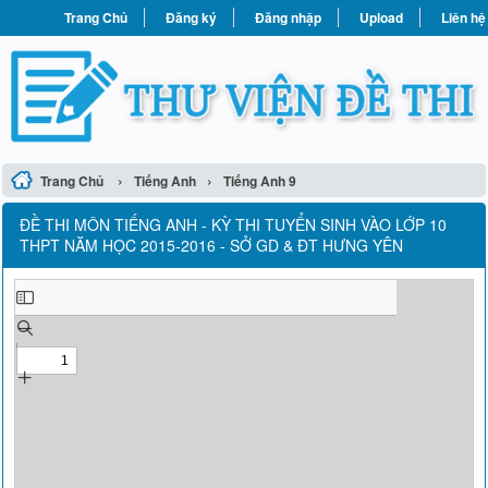
Trang Chủ
Đăng ký
Đăng nhập
Upload
Liên hệ
›
›
Trang Chủ
Tiếng Anh
Tiếng Anh 9
ĐỀ THI MÔN TIẾNG ANH - KỲ THI TUYỂN SINH VÀO LỚP 10
THPT NĂM HỌC 2015-2016 - SỞ GD & ĐT HƯNG YÊN