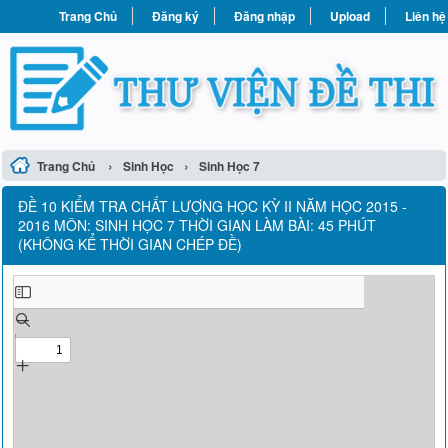
Trang Chủ
Đăng ký
Đăng nhập
Upload
Liên hệ
›
›
Trang Chủ
Sinh Học
Sinh Học 7
ĐỀ 10 KIỂM TRA CHẤT LƯỢNG HỌC KỲ II NĂM HỌC 2015 -
2016 MÔN: SINH HỌC 7 THỜI GIAN LÀM BÀI: 45 PHÚT
(KHÔNG KỂ THỜI GIAN CHÉP ĐỀ)