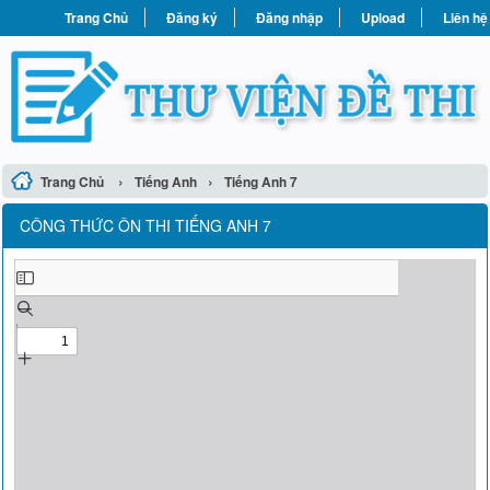
Trang Chủ
Đăng ký
Đăng nhập
Upload
Liên hệ
›
›
Trang Chủ
Tiếng Anh
Tiếng Anh 7
CÔNG THỨC ÔN THI TIẾNG ANH 7