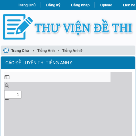
Trang Chủ
Đăng ký
Đăng nhập
Upload
Liên hệ
›
›
Trang Chủ
Tiếng Anh
Tiếng Anh 9
CÁC ĐỀ LUYỆN THI TIẾNG ANH 9