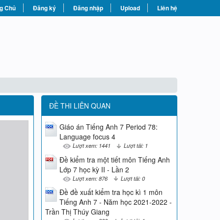
g Chủ
Đăng ký
Đăng nhập
Upload
Liên hệ
ĐỀ THI LIÊN QUAN
Giáo án Tiếng Anh 7 Period 78:
Language focus 4
Lượt xem: 1441
Lượt tải: 1
Đề kiểm tra một tiết môn Tiếng Anh
Lớp 7 học kỳ II - Lần 2
Lượt xem: 876
Lượt tải: 0
Đề đề xuất kiểm tra học kì 1 môn
Tiếng Anh 7 - Năm học 2021-2022 -
Trần Thị Thúy Giang