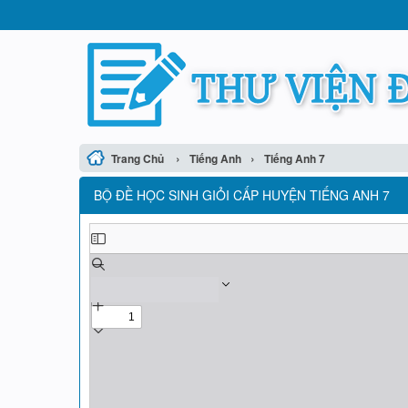
›
›
Trang Chủ
Tiếng Anh
Tiếng Anh 7
BỘ ĐỀ HỌC SINH GIỎI CẤP HUYỆN TIẾNG ANH 7