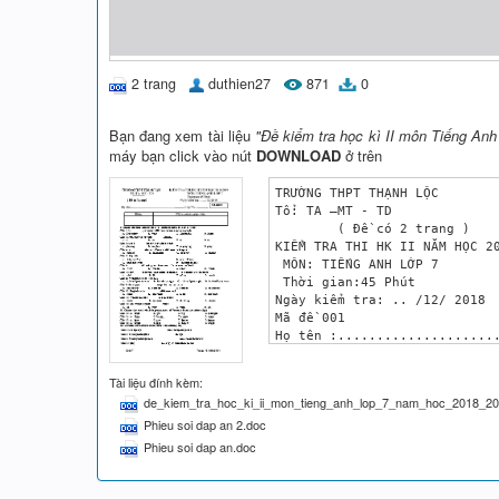
2 trang
duthien27
871
0
Bạn đang xem tài liệu
"Đề kiểm tra học kì II môn Tiếng An
máy bạn click vào nút
DOWNLOAD
ở trên
TRƯỜNG THPT THẠNH LỘC

Tổ: TA –MT - TD

	( Đề có 2 trang )	

KIỂM TRA THI HK II NĂM HỌC 20
 MÔN: TIẾNG ANH LỚP 7

 Thời gian:45 Phút

Ngày kiểm tra: .. /12/ 2018

Mã đề 001

Họ tên :.....................
Điểm

Nhận xét của giáo viên

Tài liệu đính kèm:
I. Choose the best answer by 
de_kiem_tra_hoc_ki_ii_mon_tieng_anh_lop_7_nam_hoc_2018_20
Câu 1: In................, we
Phieu soi dap an 2.doc
	A. Chemistry      	B. Math       	C. Geography	D. Music         

Câu 2: Nga has five periods..
Phieu soi dap an.doc
	A. in        	B. on       	C. at        	D. to

Câu 3: Let’s................ 
	A. playing         	B. to play        	C. is playing	D. play          
