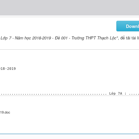
Down
h Lớp 7 - Năm học 2018-2019 - Đề 001 - Trường THPT Thạch Lộc"
, để tải tài 
18-2019

................................................. Lớp 7A : .....
circling the letter a, b, c or d. (3pts)

19.doc
 study different countries and our people.

.............. Monday.

soccer with Mai’s chool.
