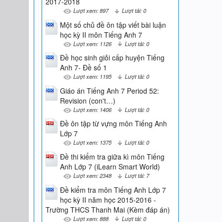
2017-2018
Lượt xem: 897
Lượt tải: 0
Một số chủ đề ôn tập viết bài luận
học kỳ II môn Tiếng Anh 7
Lượt xem: 1126
Lượt tải: 0
Đề học sinh giỏi cấp huyện Tiếng
Anh 7- Đề số 1
Lượt xem: 1195
Lượt tải: 0
Giáo án Tiếng Anh 7 Period 52:
Revision (con't…)
Lượt xem: 1406
Lượt tải: 0
Đề ôn tập từ vựng môn Tiếng Anh
Lớp 7
Lượt xem: 1375
Lượt tải: 0
Đề thi kiểm tra giữa kì môn Tiếng
Anh Lớp 7 (iLearn Smart World)
Lượt xem: 2348
Lượt tải: 7
Đề kiểm tra môn Tiếng Anh Lớp 7
học kỳ II năm học 2015-2016 -
Trường THCS Thanh Mai (Kèm đáp án)
Lượt xem: 888
Lượt tải: 0