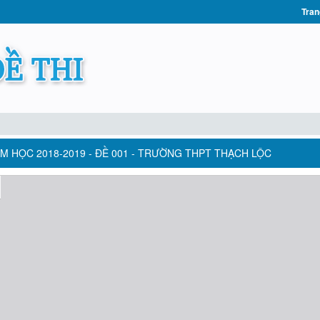
Tran
NĂM HỌC 2018-2019 - ĐỀ 001 - TRƯỜNG THPT THẠCH LỘC