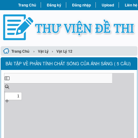
Trang Chủ
Đăng ký
Đăng nhập
Upload
Liên hệ
›
›
Trang Chủ
Vật Lý
Vật Lý 12
BÀI TẬP VỀ PHẦN TÍNH CHẤT SÓNG CỦA ÁNH SÁNG ( 5 CÂU)