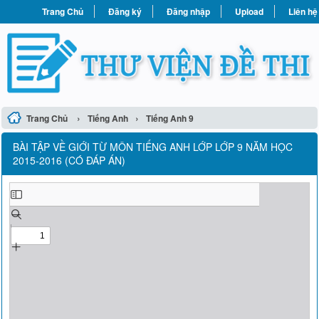
Trang Chủ
Đăng ký
Đăng nhập
Upload
Liên hệ
›
›
Trang Chủ
Tiếng Anh
Tiếng Anh 9
BÀI TẬP VỀ GIỚI TỪ MÔN TIẾNG ANH LỚP LỚP 9 NĂM HỌC
2015-2016 (CÓ ĐÁP ÁN)