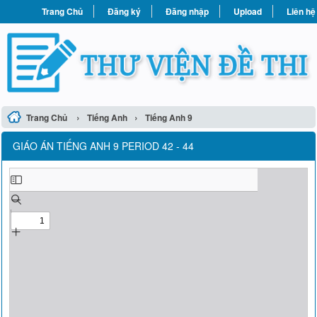
Trang Chủ
Đăng ký
Đăng nhập
Upload
Liên hệ
›
›
Trang Chủ
Tiếng Anh
Tiếng Anh 9
GIÁO ÁN TIẾNG ANH 9 PERIOD 42 - 44