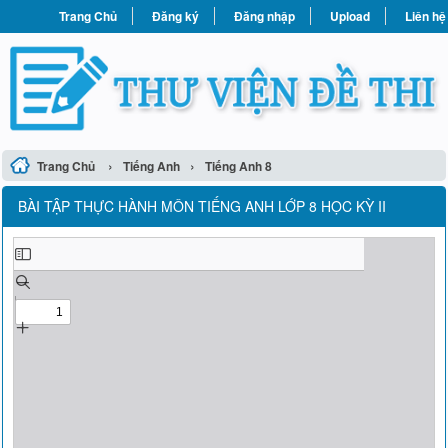
Trang Chủ
Đăng ký
Đăng nhập
Upload
Liên hệ
›
›
Trang Chủ
Tiếng Anh
Tiếng Anh 8
BÀI TẬP THỰC HÀNH MÔN TIẾNG ANH LỚP 8 HỌC KỲ II