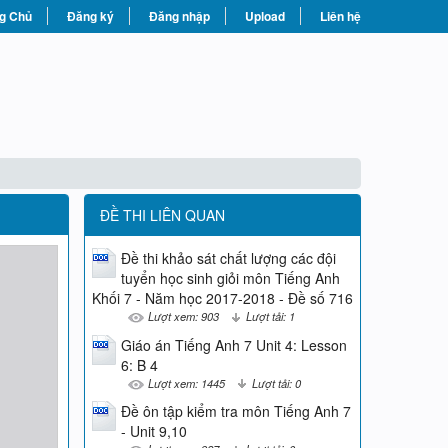
g Chủ
Đăng ký
Đăng nhập
Upload
Liên hệ
ĐỀ THI LIÊN QUAN
Đề thi khảo sát chất lượng các đội
tuyển học sinh giỏi môn Tiếng Anh
Khối 7 - Năm học 2017-2018 - Đề số 716
Lượt xem: 903
Lượt tải: 1
Giáo án Tiếng Anh 7 Unit 4: Lesson
6: B 4
Lượt xem: 1445
Lượt tải: 0
Đề ôn tập kiểm tra môn Tiếng Anh 7
- Unit 9,10