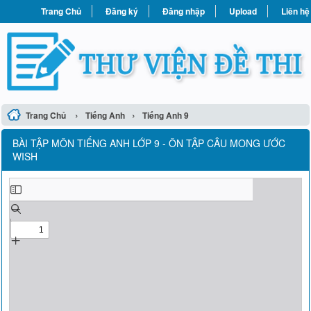
Trang Chủ
Đăng ký
Đăng nhập
Upload
Liên hệ
›
›
Trang Chủ
Tiếng Anh
Tiếng Anh 9
BÀI TẬP MÔN TIẾNG ANH LỚP 9 - ÔN TẬP CÂU MONG ƯỚC
WISH