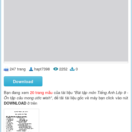
247 trang
hapt7398
2252
0
Download
Bạn đang xem
20 trang mẫu
của tài liệu
"Bài tập môn Tiếng Anh Lớp 9 -
Ôn tập câu mong ước wish"
, để tải tài liệu gốc về máy bạn click vào nút
DOWNLOAD
ở trên