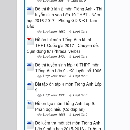
Lượt xem: 888
Lượt tải: 0
Đề thi thử lần 2 môn Tiếng Anh - Thi
tuyển sinh vào Lớp 10 THPT - Năm
học 2016-2017 - Phòng GD & ĐT Tam
Đảo
Lượt xem: 1689
Lượt tải: 1
Đề ôn thi môn Tiếng Anh kì thi
THPT Quốc gia 2017 - Chuyên đề:
Cụm động từ (Phrasal verbs)
Lượt xem: 3424
Lượt tải: 1
Đề thi tuyển sinh lớp 10 THPT môn
Tiếng Anh Lớp 9 - Đề luyện số 1006
Lượt xem: 1242
Lượt tải: 0
Bài tập ôn tập 4 môn Tiếng Anh Lớp
9
Lượt xem: 1330
Lượt tải: 0
Đề ôn tập môn Tiếng Anh Lớp 9:
Phần đọc hiểu (Có đáp án)
Lượt xem: 1066
Lượt tải: 0
Đề kiểm tra một tiết môn Tiếng Anh
Lớp 9 năm học 2015-2016 - Trường