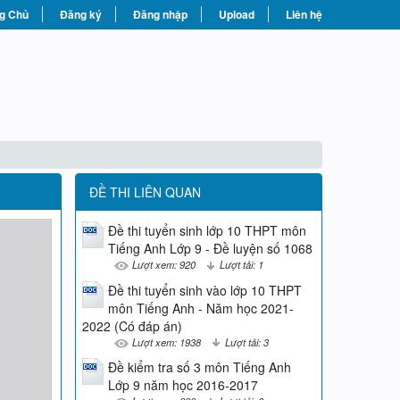
g Chủ
Đăng ký
Đăng nhập
Upload
Liên hệ
ĐỀ THI LIÊN QUAN
Đề thi tuyển sinh lớp 10 THPT môn
Tiếng Anh Lớp 9 - Đề luyện số 1068
Lượt xem: 920
Lượt tải: 1
Đề thi tuyển sinh vào lớp 10 THPT
môn Tiếng Anh - Năm học 2021-
2022 (Có đáp án)
Lượt xem: 1938
Lượt tải: 3
Đề kiểm tra số 3 môn Tiếng Anh
Lớp 9 năm học 2016-2017