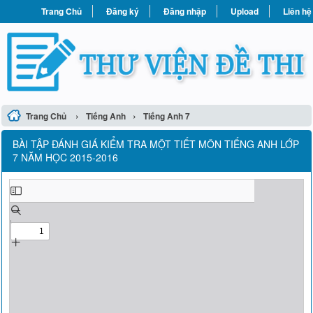
Trang Chủ
Đăng ký
Đăng nhập
Upload
Liên hệ
›
›
Trang Chủ
Tiếng Anh
Tiếng Anh 7
BÀI TẬP ĐÁNH GIÁ KIỂM TRA MỘT TIẾT MÔN TIẾNG ANH LỚP
7 NĂM HỌC 2015-2016