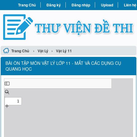
Trang Chủ
Đăng ký
Đăng nhập
Upload
Liên hệ
›
›
Trang Chủ
Vật Lý
Vật Lý 11
BÀI ÔN TẬP MÔN VẬT LÝ LỚP 11 - MẮT VÀ CÁC DỤNG CỤ
QUANG HỌC