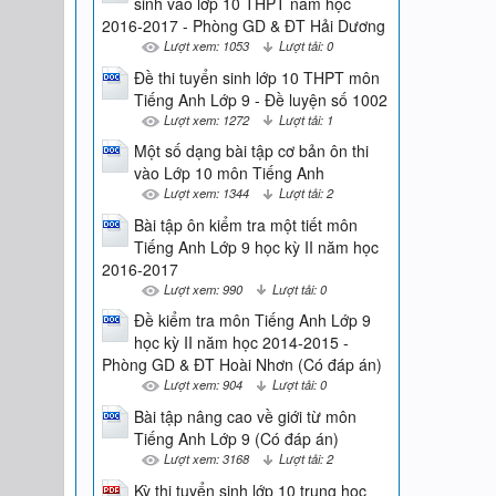
sinh vào lớp 10 THPT năm học
2016-2017 - Phòng GD & ĐT Hải Dương
Lượt xem: 1053
Lượt tải: 0
Đề thi tuyển sinh lớp 10 THPT môn
Tiếng Anh Lớp 9 - Đề luyện số 1002
Lượt xem: 1272
Lượt tải: 1
Một số dạng bài tập cơ bản ôn thi
vào Lớp 10 môn Tiếng Anh
Lượt xem: 1344
Lượt tải: 2
Bài tập ôn kiểm tra một tiết môn
Tiếng Anh Lớp 9 học kỳ II năm học
2016-2017
Lượt xem: 990
Lượt tải: 0
Đề kiểm tra môn Tiếng Anh Lớp 9
học kỳ II năm học 2014-2015 -
Phòng GD & ĐT Hoài Nhơn (Có đáp án)
Lượt xem: 904
Lượt tải: 0
Bài tập nâng cao về giới từ môn
Tiếng Anh Lớp 9 (Có đáp án)
Lượt xem: 3168
Lượt tải: 2
Kỳ thi tuyển sinh lớp 10 trung học