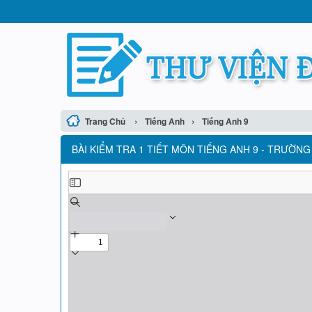
›
›
Trang Chủ
Tiếng Anh
Tiếng Anh 9
BÀI KIỂM TRA 1 TIẾT MÔN TIẾNG ANH 9 - TRƯỜ