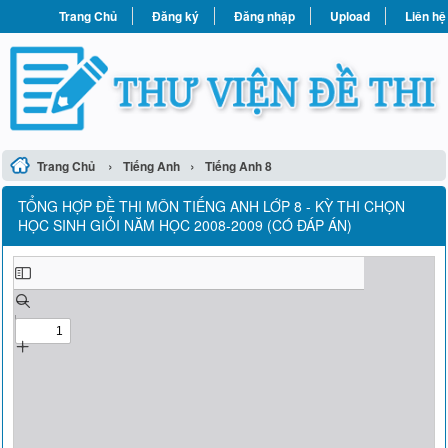
Trang Chủ
Đăng ký
Đăng nhập
Upload
Liên hệ
›
›
Trang Chủ
Tiếng Anh
Tiếng Anh 8
TỔNG HỢP ĐỀ THI MÔN TIẾNG ANH LỚP 8 - KỲ THI CHỌN
HỌC SINH GIỎI NĂM HỌC 2008-2009 (CÓ ĐÁP ÁN)