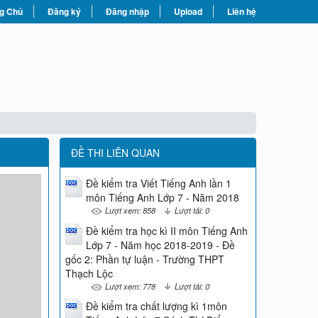
g Chủ
Đăng ký
Đăng nhập
Upload
Liên hệ
ĐỀ THI LIÊN QUAN
Đề kiểm tra Viết Tiếng Anh lần 1
môn Tiếng Anh Lớp 7 - Năm 2018
Lượt xem: 858
Lượt tải: 0
Đề kiểm tra học kì II môn Tiếng Anh
Lớp 7 - Năm học 2018-2019 - Đề
gốc 2: Phần tự luận - Trường THPT
Thạch Lộc
Lượt xem: 778
Lượt tải: 0
Đề kiểm tra chất lượng kì 1môn