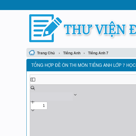
›
›
Trang Chủ
Tiếng Anh
Tiếng Anh 7
TỔNG HỢP ĐỀ ÔN THI MÔN TIẾNG ANH LỚP 7 HỌC K