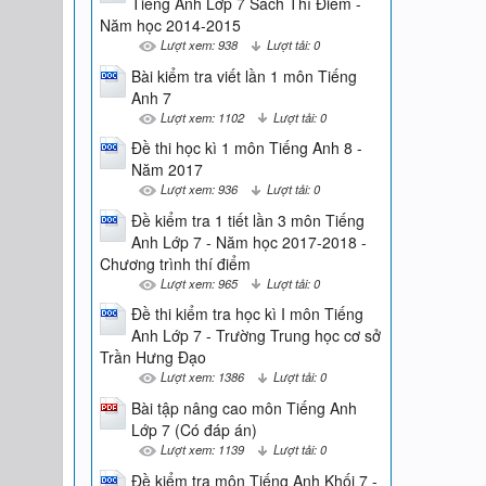
Tiếng Anh Lớp 7 Sách Thí Điểm -
Năm học 2014-2015
Lượt xem: 938
Lượt tải: 0
Bài kiểm tra viết lần 1 môn Tiếng
Anh 7
Lượt xem: 1102
Lượt tải: 0
Đề thi học kì 1 môn Tiếng Anh 8 -
Năm 2017
Lượt xem: 936
Lượt tải: 0
Đề kiểm tra 1 tiết lần 3 môn Tiếng
Anh Lớp 7 - Năm học 2017-2018 -
Chương trình thí điểm
Lượt xem: 965
Lượt tải: 0
Đề thi kiểm tra học kì I môn Tiếng
Anh Lớp 7 - Trường Trung học cơ sở
Trần Hưng Đạo
Lượt xem: 1386
Lượt tải: 0
Bài tập nâng cao môn Tiếng Anh
Lớp 7 (Có đáp án)
Lượt xem: 1139
Lượt tải: 0
Đề kiểm tra môn Tiếng Anh Khối 7 -