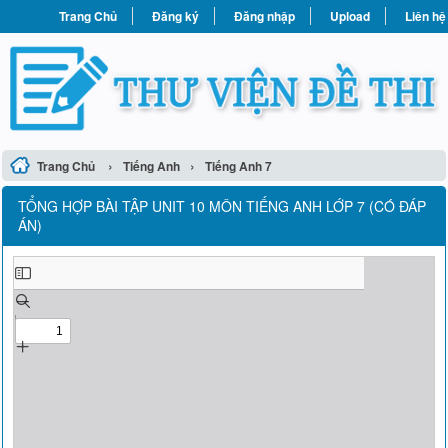
Trang Chủ
Đăng ký
Đăng nhập
Upload
Liên hệ
›
›
Trang Chủ
Tiếng Anh
Tiếng Anh 7
TỔNG HỢP BÀI TẬP UNIT 10 MÔN TIẾNG ANH LỚP 7 (CÓ ĐÁP
ÁN)