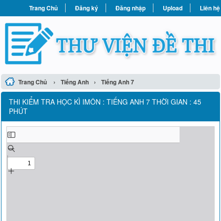
Trang Chủ
Đăng ký
Đăng nhập
Upload
Liên hệ
›
›
Trang Chủ
Tiếng Anh
Tiếng Anh 7
THI KIỂM TRA HỌC KÌ IMÔN : TIẾNG ANH 7 THỜI GIAN : 45
PHÚT