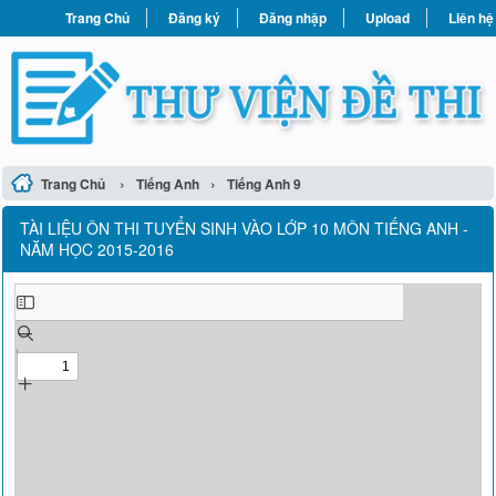
Trang Chủ
Đăng ký
Đăng nhập
Upload
Liên hệ
›
›
Trang Chủ
Tiếng Anh
Tiếng Anh 9
TÀI LIỆU ÔN THI TUYỂN SINH VÀO LỚP 10 MÔN TIẾNG ANH -
NĂM HỌC 2015-2016