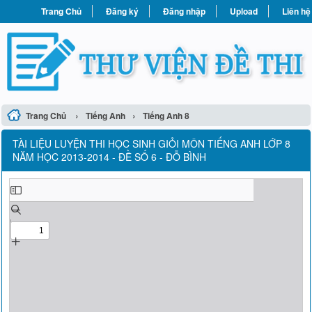
Trang Chủ
Đăng ký
Đăng nhập
Upload
Liên hệ
›
›
Trang Chủ
Tiếng Anh
Tiếng Anh 8
TÀI LIỆU LUYỆN THI HỌC SINH GIỎI MÔN TIẾNG ANH LỚP 8
NĂM HỌC 2013-2014 - ĐỀ SỐ 6 - ĐỖ BÌNH