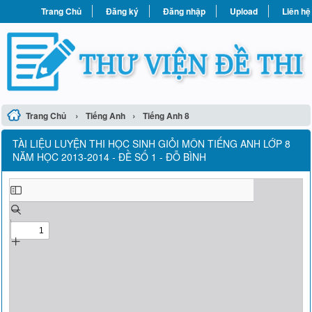
Trang Chủ
Đăng ký
Đăng nhập
Upload
Liên hệ
›
›
Trang Chủ
Tiếng Anh
Tiếng Anh 8
TÀI LIỆU LUYỆN THI HỌC SINH GIỎI MÔN TIẾNG ANH LỚP 8
NĂM HỌC 2013-2014 - ĐỀ SỐ 1 - ĐỖ BÌNH