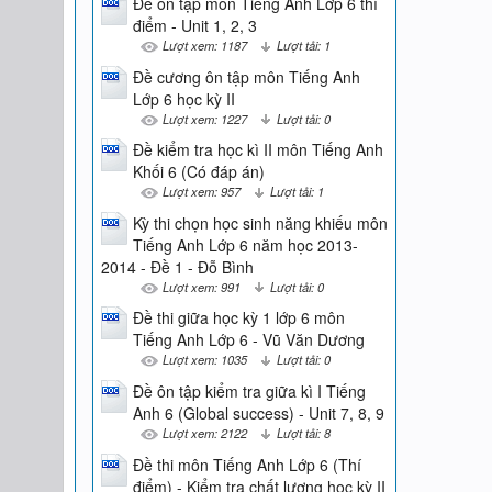
Đề ôn tập môn Tiếng Anh Lớp 6 thí
điểm - Unit 1, 2, 3
Lượt xem: 1187
Lượt tải: 1
Đề cương ôn tập môn Tiếng Anh
Lớp 6 học kỳ II
Lượt xem: 1227
Lượt tải: 0
Đề kiểm tra học kì II môn Tiếng Anh
Khối 6 (Có đáp án)
Lượt xem: 957
Lượt tải: 1
Kỳ thi chọn học sinh năng khiếu môn
Tiếng Anh Lớp 6 năm học 2013-
2014 - Đề 1 - Đỗ Bình
Lượt xem: 991
Lượt tải: 0
Đề thi giữa học kỳ 1 lớp 6 môn
Tiếng Anh Lớp 6 - Vũ Văn Dương
Lượt xem: 1035
Lượt tải: 0
Đề ôn tập kiểm tra giữa kì I Tiếng
Anh 6 (Global success) - Unit 7, 8, 9
Lượt xem: 2122
Lượt tải: 8
Đề thi môn Tiếng Anh Lớp 6 (Thí
điểm) - Kiểm tra chất lượng học kỳ II