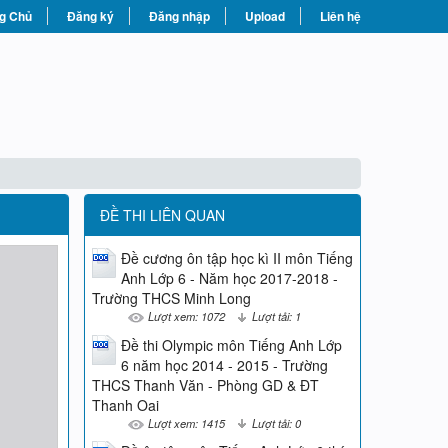
g Chủ
Đăng ký
Đăng nhập
Upload
Liên hệ
ĐỀ THI LIÊN QUAN
Đề cương ôn tập học kì II môn Tiếng
Anh Lớp 6 - Năm học 2017-2018 -
Trường THCS Minh Long
Lượt xem: 1072
Lượt tải: 1
Đề thi Olympic môn Tiếng Anh Lớp
6 năm học 2014 - 2015 - Trường
THCS Thanh Văn - Phòng GD & ĐT
Thanh Oai
Lượt xem: 1415
Lượt tải: 0