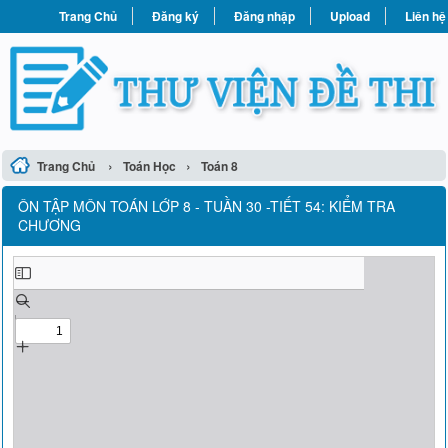
Trang Chủ
Đăng ký
Đăng nhập
Upload
Liên hệ
›
›
Trang Chủ
Toán Học
Toán 8
ÔN TẬP MÔN TOÁN LỚP 8 - TUẦN 30 -TIẾT 54: KIỂM TRA
CHƯƠNG