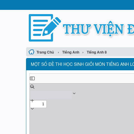
›
›
Trang Chủ
Tiếng Anh
Tiếng Anh 8
MỘT SỐ ĐỀ THI HỌC SINH GIỎI MÔN TIẾNG ANH LỚ