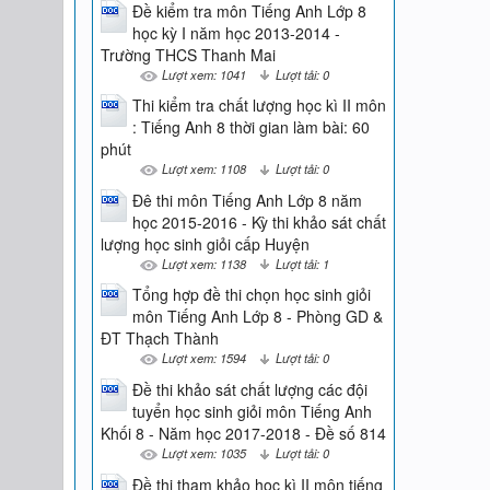
Đề kiểm tra môn Tiếng Anh Lớp 8
học kỳ I năm học 2013-2014 -
Trường THCS Thanh Mai
Lượt xem: 1041
Lượt tải: 0
Thi kiểm tra chất lượng học kì II môn
: Tiếng Anh 8 thời gian làm bài: 60
phút
Lượt xem: 1108
Lượt tải: 0
Đê thi môn Tiếng Anh Lớp 8 năm
học 2015-2016 - Kỳ thi khảo sát chất
lượng học sinh giỏi cấp Huyện
Lượt xem: 1138
Lượt tải: 1
Tổng hợp đề thi chọn học sinh giỏi
môn Tiếng Anh Lớp 8 - Phòng GD &
ĐT Thạch Thành
Lượt xem: 1594
Lượt tải: 0
Đề thi khảo sát chất lượng các đội
tuyển học sinh giỏi môn Tiếng Anh
Khối 8 - Năm học 2017-2018 - Đề số 814
Lượt xem: 1035
Lượt tải: 0
Đề thi tham khảo học kì II môn tiếng