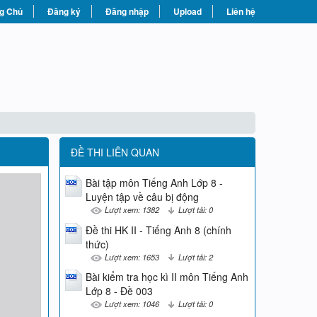
g Chủ
Đăng ký
Đăng nhập
Upload
Liên hệ
ĐỀ THI LIÊN QUAN
Bài tập môn Tiếng Anh Lớp 8 -
Luyện tập về câu bị động
Lượt xem: 1382
Lượt tải: 0
Đề thi HK II - Tiếng Anh 8 (chính
thức)
Lượt xem: 1653
Lượt tải: 2
Bài kiểm tra học kì II môn Tiếng Anh
Lớp 8 - Đề 003
Lượt xem: 1046
Lượt tải: 0