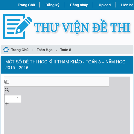
Trang Chủ
Đăng ký
Đăng nhập
Upload
Liên hệ
›
›
Trang Chủ
Toán Học
Toán 8
MỘT SỐ ĐỀ THI HỌC KÌ II THAM KHẢO - TOÁN 8 – NĂM HỌC
2015 - 2016