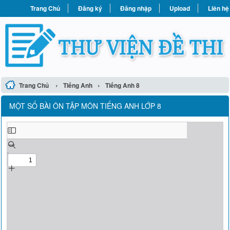
Trang Chủ
Đăng ký
Đăng nhập
Upload
Liên hệ
›
›
Trang Chủ
Tiếng Anh
Tiếng Anh 8
MỘT SỐ BÀI ÔN TẬP MÔN TIẾNG ANH LỚP 8