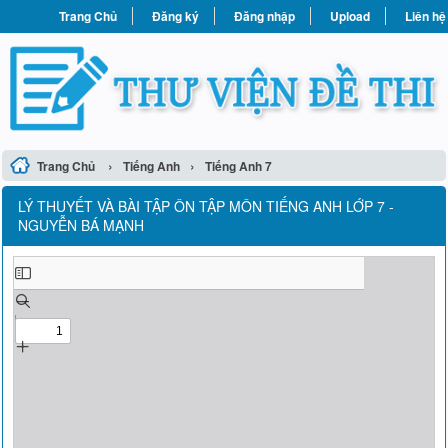
Trang Chủ
Đăng ký
Đăng nhập
Upload
Liên hệ
›
›
Trang Chủ
Tiếng Anh
Tiếng Anh 7
LÝ THUYẾT VÀ BÀI TẬP ÔN TẬP MÔN TIẾNG ANH LỚP 7 -
NGUYỄN BÁ MẠNH