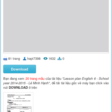
81 trang
hapt7398
1632
0
Download
Bạn đang xem
20 trang mẫu
của tài liệu
"Lesson plan English 6 - School
year 2014-2015 - Lê Minh Hạnh"
, để tải tài liệu gốc về máy bạn click vào
nút
DOWNLOAD
ở trên