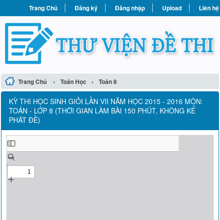
Trang Chủ
Đăng ký
Đăng nhập
Upload
Liên hệ
›
›
Trang Chủ
Toán Học
Toán 8
KỲ THI HỌC SINH GIỎI LẦN VII NĂM HỌC 2015 - 2016 MÔN:
TOÁN - LỚP 8 (THỜI GIAN LÀM BÀI 150 PHÚT, KHÔNG KỂ
PHÁT ĐỀ)