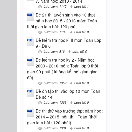
7. Năm học: 2013 - 2014
Lượt xem: 1145
Lượt tải: 1
Đề 21 thi tuyển sinh vào 10 thpt
năm học 2015 - 2016 môn: Toán
thời gian làm bài: 120 phút
Lượt xem: 1139
Lượt tải: 0
Đề kiểm tra học kì II môn Toán Lớp
9 - Đề 6
Lượt xem: 816
Lượt tải: 0
Đề kiểm tra học kỳ 2 - Năm học
2009 - 2010 môn: Toán lớp 9 thời
gian 90 phút ( không kể thời gian giao
đề)
Lượt xem: 1352
Lượt tải: 0
Đề ôn tập thi vào lớp 10 môn Toán -
Đề số 14
Lượt xem: 1366
Lượt tải: 0
Đề thi thử vào trường thpt năm học :
2014 – 2015 môn thi : Toán (thời
gian làm bài : 120 phút)
Lượt xem: 1331
Lượt tải: 0