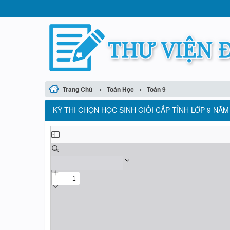
›
›
Trang Chủ
Toán Học
Toán 9
KỲ THI CHỌN HỌC SINH GIỎI CẤP TỈNH LỚP 9 NĂM 