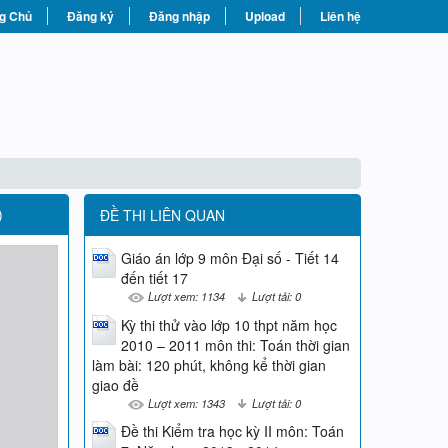
g Chủ
Đăng ký
Đăng nhập
Upload
Liên hệ
)
ĐỀ THI LIÊN QUAN
Giáo án lớp 9 môn Đại số - Tiết 14
đến tiết 17
Lượt xem: 1134
Lượt tải: 0
Kỳ thi thử vào lớp 10 thpt năm học
2010 – 2011 môn thi: Toán thời gian
làm bài: 120 phút, không kể thời gian
giao đề
Lượt xem: 1343
Lượt tải: 0
Đề thi Kiểm tra học kỳ II môn: Toán