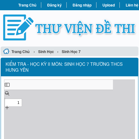
Trang Chủ
Đăng ký
Đăng nhập
Upload
Liên hệ
›
›
Trang Chủ
Sinh Học
Sinh Học 7
KIỂM TRA - HỌC KỲ II MÔN: SINH HỌC 7 TRƯỜNG THCS
HƯNG YÊN