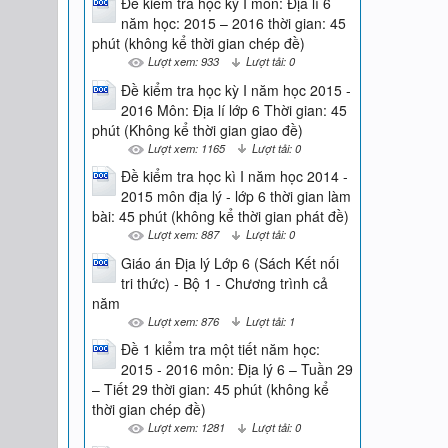
Đề kiểm tra học kỳ I môn: Địa lí 6
năm học: 2015 – 2016 thời gian: 45
phút (không kể thời gian chép đề)
Lượt xem: 933
Lượt tải: 0
Đề kiểm tra học kỳ I năm học 2015 -
2016 Môn: Địa lí lớp 6 Thời gian: 45
phút (Không kể thời gian giao đề)
Lượt xem: 1165
Lượt tải: 0
Đề kiểm tra học kì I năm học 2014 -
2015 môn địa lý - lớp 6 thời gian làm
bài: 45 phút (không kể thời gian phát đề)
Lượt xem: 887
Lượt tải: 0
Giáo án Địa lý Lớp 6 (Sách Kết nối
tri thức) - Bộ 1 - Chương trình cả
năm
Lượt xem: 876
Lượt tải: 1
Đề 1 kiểm tra một tiết năm học:
2015 - 2016 môn: Địa lý 6 – Tuần 29
– Tiết 29 thời gian: 45 phút (không kể
thời gian chép đề)
Lượt xem: 1281
Lượt tải: 0