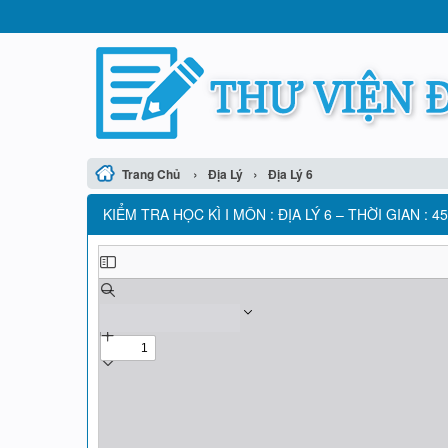
›
›
Trang Chủ
Địa Lý
Địa Lý 6
KIỂM TRA HỌC KÌ I MÔN : ĐỊA LÝ 6 – THỜI GIAN : 4