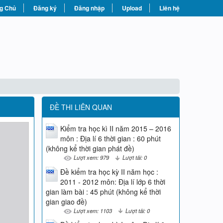
g Chủ
Đăng ký
Đăng nhập
Upload
Liên hệ
ĐỀ THI LIÊN QUAN
Kiểm tra học kì II năm 2015 – 2016
môn : Địa lí 6 thời gian : 60 phút
(không kể thời gian phát đề)
Lượt xem: 979
Lượt tải: 0
Đề kiểm tra học kỳ II năm học :
2011 - 2012 môn: Địa lí lớp 6 thời
gian làm bài : 45 phút (không kể thời
gian giao đề)
Lượt xem: 1103
Lượt tải: 0