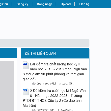
g Chủ
Đăng ký
Đăng nhập
Upload
Liên hệ
ĐỀ THI LIÊN QUAN
Bài kiểm tra chất lượng học kỳ II
năm học 2015 - 2016 môn: Ngữ văn
6 thời gian: 90 phút (không kể thời gian
giao đề)
Lượt xem: 1492
Lượt tải: 1
2 Đề kiểm tra cuối học kì I Ngữ Văn
6 - Năm học 2022-2023 - Trường
PTDTBT THCS Cốc Ly 2 (Có đáp án +
Ma trận)
Lượt xem: 248
Lượt tải: 0