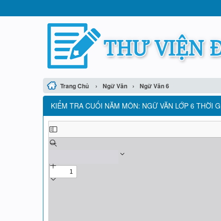
›
›
Trang Chủ
Ngữ Văn
Ngữ Văn 6
KIỂM TRA CUỐI NĂM MÔN: NGỮ VĂN LỚP 6 THỜI GI