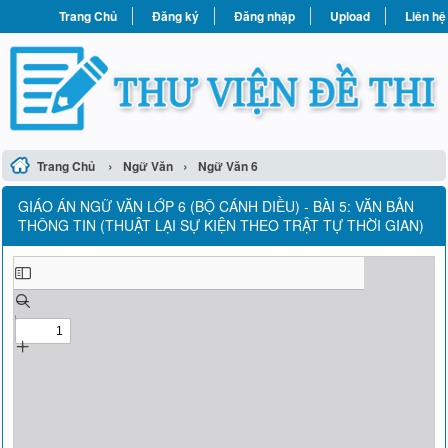
Trang Chủ
Đăng ký
Đăng nhập
Upload
Liên hệ
›
›
Trang Chủ
Ngữ Văn
Ngữ Văn 6
GIÁO ÁN NGỮ VĂN LỚP 6 (BỘ CÁNH DIỀU) - BÀI 5: VĂN BẢN
THÔNG TIN (THUẬT LẠI SỰ KIỆN THEO TRẬT TỰ THỜI GIAN)