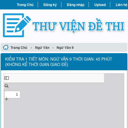
Trang Chủ
Đăng ký
Đăng nhập
Upload
Liên hệ
›
›
Trang Chủ
Ngữ Văn
Ngữ Văn 9
KIỂM TRA 1 TIẾT MÔN: NGỮ VĂN 9 THỜI GIAN: 45 PHÚT
(KHÔNG KỂ THỜI GIAN GIAO ĐỀ)