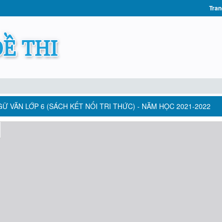
Tran
 VĂN LỚP 6 (SÁCH KẾT NỐI TRI THỨC) - NĂM HỌC 2021-2022