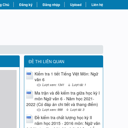
g Chủ
Đăng ký
Đăng nhập
Upload
Liên hệ
ĐỀ THI LIÊN QUAN
Kiểm tra 1 tiết Tiếng Việt Môn: Ngữ
văn 6
Lượt xem: 1341
Lượt tải: 1
Ma trận và đề kiểm tra giữa học kỳ I
môn Ngữ văn 6 - Năm học 2021-
2022 (Có đáp án chi tiết và thang điểm)
Lượt xem: 998
Lượt tải: 3
Đề kiểm tra chất lượng học kỳ II
năm học 2015 - 2016 môn: Ngữ văn