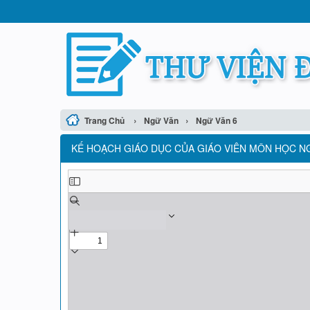
›
›
Trang Chủ
Ngữ Văn
Ngữ Văn 6
KẾ HOẠCH GIÁO DỤC CỦA GIÁO VIÊN MÔN HỌC NGỮ