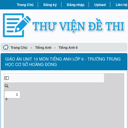
Trang Chủ
Đăng ký
Đăng nhập
Upload
Liên hệ
›
›
Trang Chủ
Tiếng Anh
Tiếng Anh 6
GIÁO ÁN UNIT 10 MÔN TIẾNG ANH LỚP 6 - TRƯỜNG TRUNG
HỌC CƠ SỞ HOÀNG ĐÔNG