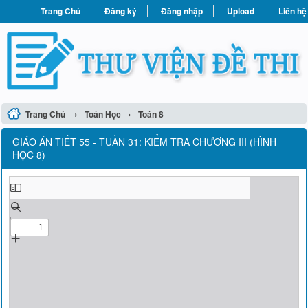
Trang Chủ
Đăng ký
Đăng nhập
Upload
Liên hệ
›
›
Trang Chủ
Toán Học
Toán 8
GIÁO ÁN TIẾT 55 - TUẦN 31: KIỂM TRA CHƯƠNG III (HÌNH
HỌC 8)