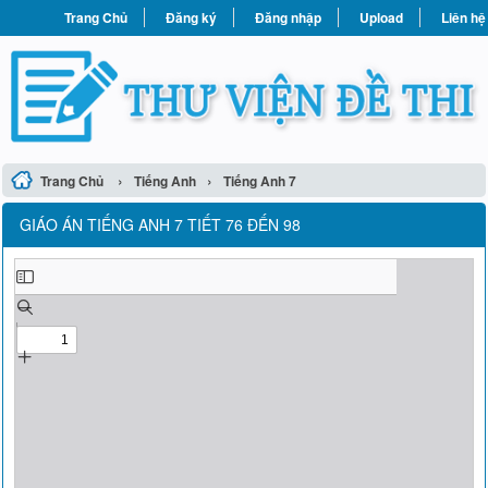
Trang Chủ
Đăng ký
Đăng nhập
Upload
Liên hệ
›
›
Trang Chủ
Tiếng Anh
Tiếng Anh 7
GIÁO ÁN TIẾNG ANH 7 TIẾT 76 ĐẾN 98