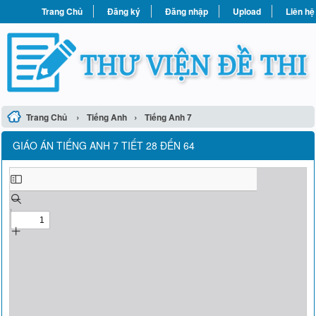
Trang Chủ
Đăng ký
Đăng nhập
Upload
Liên hệ
›
›
Trang Chủ
Tiếng Anh
Tiếng Anh 7
GIÁO ÁN TIẾNG ANH 7 TIẾT 28 ĐẾN 64