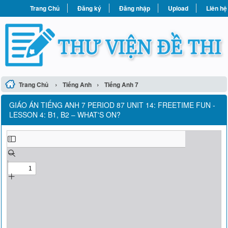
Trang Chủ
Đăng ký
Đăng nhập
Upload
Liên hệ
›
›
Trang Chủ
Tiếng Anh
Tiếng Anh 7
GIÁO ÁN TIẾNG ANH 7 PERIOD 87 UNIT 14: FREETIME FUN -
LESSON 4: B1, B2 – WHAT'S ON?