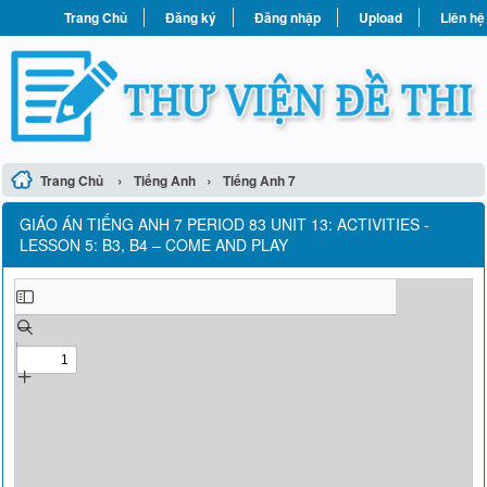
Trang Chủ
Đăng ký
Đăng nhập
Upload
Liên hệ
›
›
Trang Chủ
Tiếng Anh
Tiếng Anh 7
GIÁO ÁN TIẾNG ANH 7 PERIOD 83 UNIT 13: ACTIVITIES -
LESSON 5: B3, B4 – COME AND PLAY