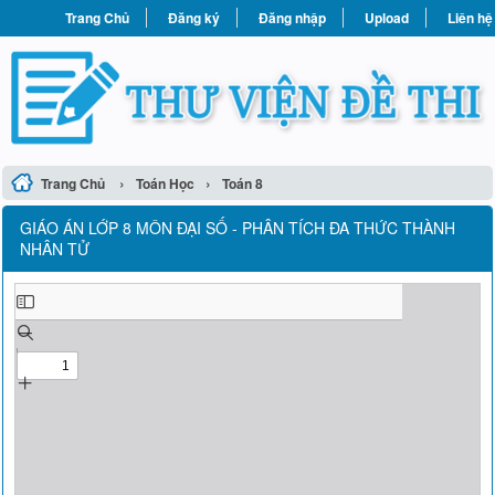
Trang Chủ
Đăng ký
Đăng nhập
Upload
Liên hệ
›
›
Trang Chủ
Toán Học
Toán 8
GIÁO ÁN LỚP 8 MÔN ĐẠI SỐ - PHÂN TÍCH ĐA THỨC THÀNH
NHÂN TỬ