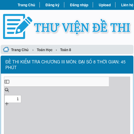
Trang Chủ
Đăng ký
Đăng nhập
Upload
Liên hệ
›
›
Trang Chủ
Toán Học
Toán 8
ĐỀ THI KIỂM TRA CHƯƠNG III MÔN: ĐẠI SỐ 8 THỜI GIAN: 45
PHÚT