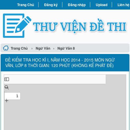
Trang Chủ
Đăng ký
Đăng nhập
Upload
Liên hệ
›
›
Trang Chủ
Ngữ Văn
Ngữ Văn 8
ÐỀ KIỂM TRA HỌC KÌ I, NĂM HỌC 2014 - 2015 MÔN NGỮ
VĂN, LỚP 8 THỜI GIAN: 120 PHÚT (KHÔNG KỂ PHÁT ĐỀ)