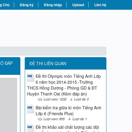
g Chủ
Đăng ký
Đăng nhập
Upload
Liên hệ
CÓ ĐÁP
ĐỀ THI LIÊN QUAN
Đề thi Olympic môn Tiếng Anh Lớp
6 năm học 2014-2015 -Trường
THCS Hồng Dương - Phòng GD & ĐT
Huyện Thanh Oai (Kèm đáp án)
Lượt xem: 1232
Lượt tải: 0
Bài kiểm tra giữa kì môn Tiếng Anh
Lớp 6 (Friends Plus)
Lượt xem: 855
Lượt tải: 1
Đề thi khảo sát chất lượng các đội