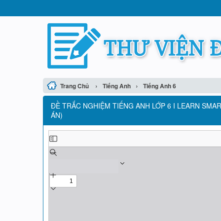
›
›
Trang Chủ
Tiếng Anh
Tiếng Anh 6
ĐỀ TRẮC NGHIỆM TIẾNG ANH LỚP 6 I LEARN SMAR
ÁN)