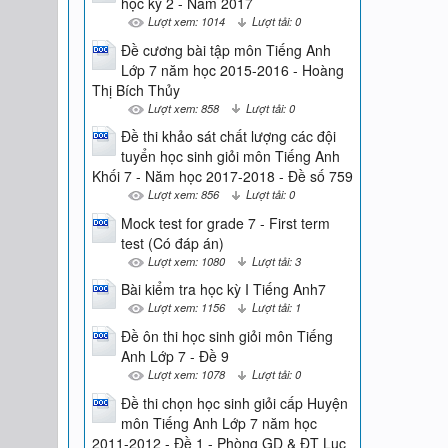
học kỳ 2 - Năm 2017
Lượt xem: 1014
Lượt tải: 0
Đề cương bài tập môn Tiếng Anh
Lớp 7 năm học 2015-2016 - Hoàng
Thị Bích Thủy
Lượt xem: 858
Lượt tải: 0
Đề thi khảo sát chất lượng các đội
tuyển học sinh giỏi môn Tiếng Anh
Khối 7 - Năm học 2017-2018 - Đề số 759
Lượt xem: 856
Lượt tải: 0
Mock test for grade 7 - First term
test (Có đáp án)
Lượt xem: 1080
Lượt tải: 3
Bài kiểm tra học kỳ I Tiếng Anh7
Lượt xem: 1156
Lượt tải: 1
Đề ôn thi học sinh giỏi môn Tiếng
Anh Lớp 7 - Đề 9
Lượt xem: 1078
Lượt tải: 0
Đề thi chọn học sinh giỏi cấp Huyện
môn Tiếng Anh Lớp 7 năm học
2011-2012 - Đề 1 - Phòng GD & ĐT Lục