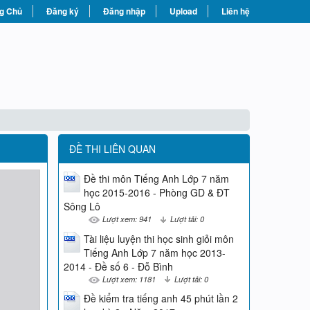
g Chủ
Đăng ký
Đăng nhập
Upload
Liên hệ
ĐỀ THI LIÊN QUAN
Đề thi môn Tiếng Anh Lớp 7 năm
học 2015-2016 - Phòng GD & ĐT
Sông Lô
Lượt xem: 941
Lượt tải: 0
Tài liệu luyện thi học sinh giỏi môn
Tiếng Anh Lớp 7 năm học 2013-
2014 - Đề số 6 - Đỗ Bình
Lượt xem: 1181
Lượt tải: 0
Đề kiểm tra tiếng anh 45 phút lần 2