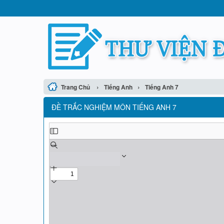
›
›
Trang Chủ
Tiếng Anh
Tiếng Anh 7
ĐỀ TRẮC NGHIỆM MÔN TIẾNG ANH 7