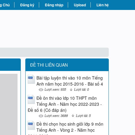
g Chủ
Đăng ký
Đăng nhập
Upload
Liên hệ
ĐỀ THI LIÊN QUAN
Bài tập luyện thi vào 10 môn Tiếng
Anh năm học 2015-2016 - Bài số 4
Lượt xem: 935
Lượt tải: 0
Đề ôn thi vào lớp 10 THPT môn
Tiếng Anh - Năm học 2022-2023 -
Đề số 6 (Có đáp án)
Lượt xem: 3688
Lượt tải: 5
Đề thi chọn học sinh giỏi lớp 9 môn
Tiếng Anh - Vòng 2 - Năm học